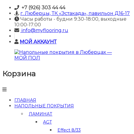
Skip
+7 (926) 303 44 44
to
г. Люберцы, ТК «Эстакада», павильон Д16-17
content
Часы работы - будни 9:30-18:00, выходные
10:00-17:00
info@myflooring.ru
МОЙ АККАУНТ
Корзина
Напольные
покрытия
в
Люберцах
—
ГЛАВНАЯ
МОЙ
НАПОЛЬНЫЕ ПОКРЫТИЯ
ПОЛ
ЛАМИНАТ
Купить
AGT
ламинат
и
Effect 8/33