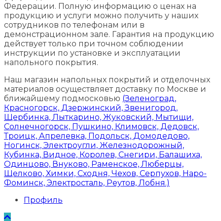
Федерации. Полную информацию о ценах на
продукцию и услуги можно получить у наших
сотрудников по телефонам или в
демонстрационном зале. Гарантия на продукцию
действует только при точном соблюдении
инструкции по установке и эксплуатации
напольного покрытия.
Наш магазин напольных покрытий и отделочных
материалов осуществляет доставку по Москве и
ближайшему подмосковью
(Зеленоград,
Красногорск, Дзержинский, Звенигород,
Щербинка, Лыткарино, Жуковский, Мытищи,
Солнечногорск, Пушкино, Климовск, Дедовск,
Троицк, Апрелевка, Подольск, Домодедово,
Ногинск, Электроугли, Железнодорожный,
Кубинка, Видное, Королев, Снегири, Балашиха,
Одинцово, Внуково, Раменское, Люберцы,
Щелково, Химки, Сходня, Чехов, Серпухов, Наро-
Фоминск, Электросталь, Реутов, Лобня.)
Профиль