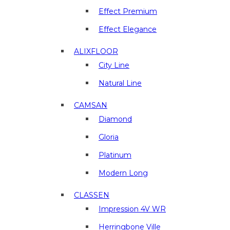
отделочные
материалы
Effect Premium
в
Effect Elegance
г.
Люберцы
ALIXFLOOR
City Line
Natural Line
CAMSAN
Diamond
Gloria
Platinum
Modern Long
CLASSEN
Impression 4V WR
Herringbone Ville