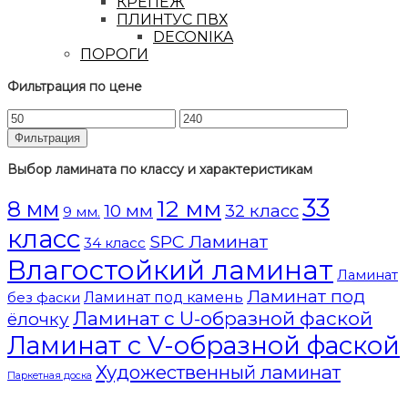
КРЕПЕЖ
ПЛИНТУС ПВХ
DECONIKA
ПОРОГИ
Фильтрация по цене
Фильтрация
Выбор ламината по классу и характеристикам
33
12 мм
8 мм
10 мм
32 класс
9 мм.
класс
SPC Ламинат
34 класс
Влагостойкий ламинат
Ламинат
Ламинат под
Ламинат под камень
без фаски
Ламинат с U-образной фаской
ёлочку
Ламинат с V-образной фаской
Художественный ламинат
Паркетная доска