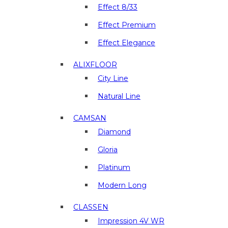
и
Effect 8/33
отделочные
материалы
Effect Premium
в
Effect Elegance
г.
Люберцы
ALIXFLOOR
City Line
Natural Line
CAMSAN
Diamond
Gloria
Platinum
Modern Long
CLASSEN
Impression 4V WR