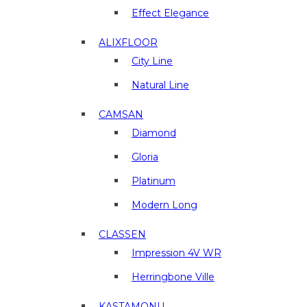
в
Effect Elegance
г.
Люберцы
ALIXFLOOR
City Line
Natural Line
CAMSAN
Diamond
Gloria
Platinum
Modern Long
CLASSEN
Impression 4V WR
Herringbone Ville
KASTAMONU