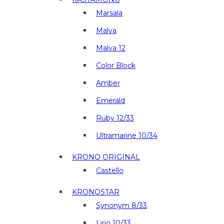
Marsala
Malva
Malva 12
Color Block
Amber
Emerald
Ruby 12/33
Ultramarine 10/34
KRONO ORIGINAL
Castello
KRONOSTAR
Synonym 8/33
Lirio 10/33