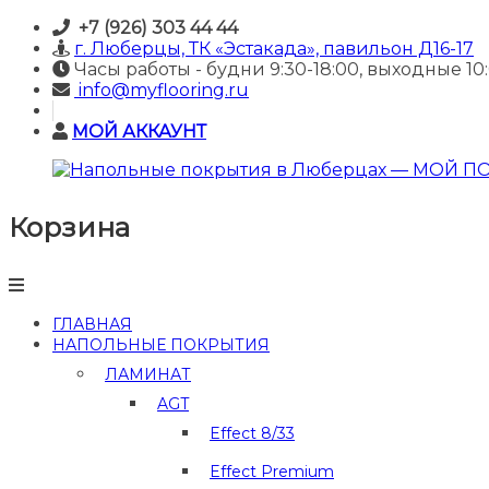
Skip
+7 (926) 303 44 44
to
г. Люберцы, ТК «Эстакада», павильон Д16-17
content
Часы работы - будни 9:30-18:00, выходные 10:
info@myflooring.ru
МОЙ АККАУНТ
Корзина
Напольные
покрытия
в
Люберцах
—
ГЛАВНАЯ
МОЙ
НАПОЛЬНЫЕ ПОКРЫТИЯ
ПОЛ
ЛАМИНАТ
Купить
AGT
ламинат
и
Effect 8/33
отделочные
материалы
Effect Premium