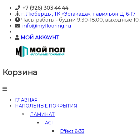
Skip
+7 (926) 303 44 44
to
г. Люберцы, ТК «Эстакада», павильон Д16-17
content
Часы работы - будни 9:30-18:00, выходные 10:
info@myflooring.ru
МОЙ АККАУНТ
Корзина
Напольные
покрытия
в
Люберцах
—
ГЛАВНАЯ
МОЙ
НАПОЛЬНЫЕ ПОКРЫТИЯ
ПОЛ
ЛАМИНАТ
Купить
AGT
ламинат
и
Effect 8/33
отделочные