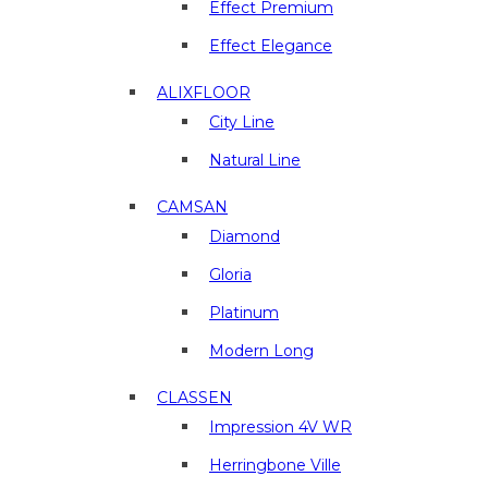
материалы
Effect Premium
в
Effect Elegance
г.
Люберцы
ALIXFLOOR
City Line
Natural Line
CAMSAN
Diamond
Gloria
Platinum
Modern Long
CLASSEN
Impression 4V WR
Herringbone Ville