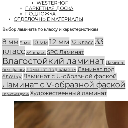
WESTERHOF
ПАРКЕТНАЯ ДОСКА
ПОДЛОЖКА
ОТДЕЛОЧНЫЕ МАТЕРИАЛЫ
Выбор ламината по классу и характеристикам
33
12 мм
8 мм
10 мм
32 класс
9 мм.
класс
SPC Ламинат
34 класс
Влагостойкий ламинат
Ламинат
Ламинат под
Ламинат под камень
без фаски
Ламинат с U-образной фаской
ёлочку
Ламинат с V-образной фаской
Художественный ламинат
Паркетная доска