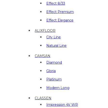
и
Effect 8/33
отделочные
материалы
Effect Premium
в
Effect Elegance
г.
Люберцы
ALIXFLOOR
City Line
Natural Line
CAMSAN
Diamond
Gloria
Platinum
Modern Long
CLASSEN
Impression 4V WR