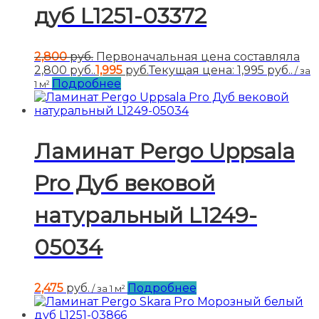
дуб L1251-03372
2,800
руб.
Первоначальная цена составляла
2,800 руб..
1,995
руб.
Текущая цена: 1,995 руб..
/ за
Подробнее
1 м²
Ламинат Pergo Uppsala
Pro Дуб вековой
натуральный L1249-
05034
2,475
руб.
Подробнее
/ за 1 м²