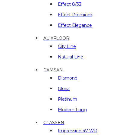
и
Effect 8/33
отделочные
материалы
Effect Premium
в
Effect Elegance
г.
Люберцы
ALIXFLOOR
City Line
Natural Line
CAMSAN
Diamond
Gloria
Platinum
Modern Long
CLASSEN
Impression 4V WR