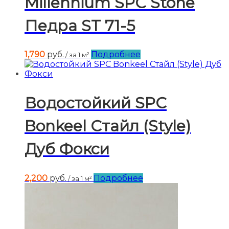
Millennium SPC Stone
Педра ST 71-5
1,790
руб.
Подробнее
/ за 1 м²
Водостойкий SPC
Bonkeel Стайл (Style)
Дуб Фокси
2,200
руб.
Подробнее
/ за 1 м²