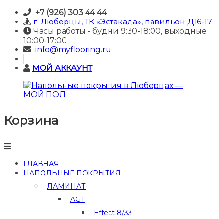
Skip
+7 (926) 303 44 44
to
г. Люберцы, ТК «Эстакада», павильон Д16-17
content
Часы работы - будни 9:30-18:00, выходные
10:00-17:00
info@myflooring.ru
МОЙ АККАУНТ
Корзина
Напольные
покрытия
в
Люберцах
—
ГЛАВНАЯ
МОЙ
НАПОЛЬНЫЕ ПОКРЫТИЯ
ПОЛ
ЛАМИНАТ
Купить
AGT
ламинат
и
Effect 8/33