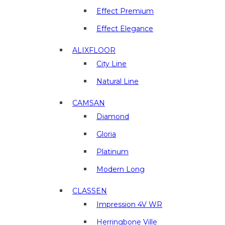
отделочные
материалы
Effect Premium
в
Effect Elegance
г.
Люберцы
ALIXFLOOR
City Line
Natural Line
CAMSAN
Diamond
Gloria
Platinum
Modern Long
CLASSEN
Impression 4V WR
Herringbone Ville