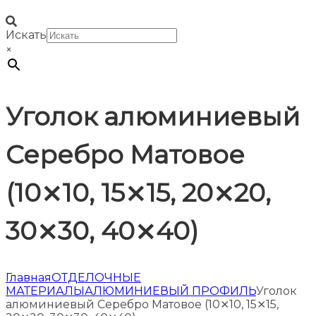
Искать
×
Уголок алюминиевый
Серебро Матовое
(10⨯10, 15⨯15, 20⨯20,
30⨯30, 40⨯40)
Главная
ОТДЕЛОЧНЫЕ
МАТЕРИАЛЫ
АЛЮМИНИЕВЫЙ ПРОФИЛЬ
Уголок
алюминиевый Серебро Матовое (10⨯10, 15⨯15,