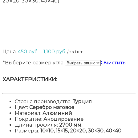
20⨯20, 30⨯30, 40⨯40)
Диапазон
Цена:
450
руб.
–
1,100
руб.
/ за 1 шт.
цен:
*Выберите размер угла:
Очистить
450 руб.
–
1,100 руб.
ХАРАКТЕРИСТИКИ:
Страна производства:
Турция
Цвет:
Серебро матовое
Материал:
Алюминий
Покрытие:
Анодирование
Длина профиля
:
2700 мм.
Размеры
:
10×10, 15×15, 20×20, 30×30, 40×40