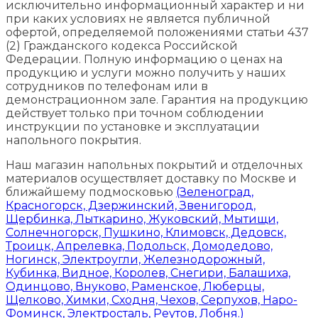
исключительно информационный характер и ни
при каких условиях не является публичной
офертой, определяемой положениями статьи 437
(2) Гражданского кодекса Российской
Федерации. Полную информацию о ценах на
продукцию и услуги можно получить у наших
сотрудников по телефонам или в
демонстрационном зале. Гарантия на продукцию
действует только при точном соблюдении
инструкции по установке и эксплуатации
напольного покрытия.
Наш магазин напольных покрытий и отделочных
материалов осуществляет доставку по Москве и
ближайшему подмосковью
(Зеленоград,
Красногорск, Дзержинский, Звенигород,
Щербинка, Лыткарино, Жуковский, Мытищи,
Солнечногорск, Пушкино, Климовск, Дедовск,
Троицк, Апрелевка, Подольск, Домодедово,
Ногинск, Электроугли, Железнодорожный,
Кубинка, Видное, Королев, Снегири, Балашиха,
Одинцово, Внуково, Раменское, Люберцы,
Щелково, Химки, Сходня, Чехов, Серпухов, Наро-
Фоминск, Электросталь, Реутов, Лобня.)