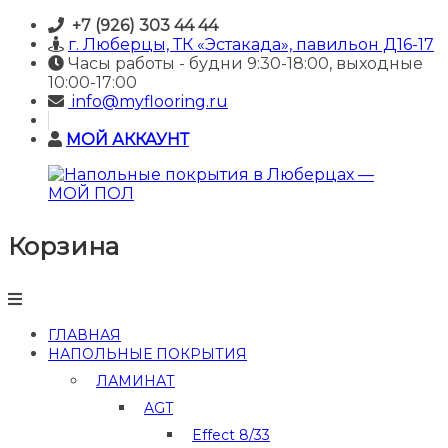
Skip
+7 (926) 303 44 44
to
г. Люберцы, ТК «Эстакада», павильон Д16-17
content
Часы работы - будни 9:30-18:00, выходные
10:00-17:00
info@myflooring.ru
МОЙ АККАУНТ
Корзина
Напольные
покрытия
в
Люберцах
—
ГЛАВНАЯ
МОЙ
НАПОЛЬНЫЕ ПОКРЫТИЯ
ПОЛ
ЛАМИНАТ
Купить
AGT
ламинат
и
Effect 8/33