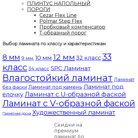
ПЛИНТУС НАПОЛЬНЫЙ
ПОРОГИ
Cezar Flex Line
Polmar Step Flex
Пробковый компенсатор
Т-образный порог
Выбор ламината по классу и характеристикам
33
12 мм
8 мм
10 мм
32 класс
9 мм.
класс
SPC Ламинат
34 класс
Влагостойкий ламинат
Ламинат
Ламинат под
Ламинат под камень
без фаски
Ламинат с U-образной фаской
ёлочку
Ламинат с V-образной фаской
Художественный ламинат
Паркетная доска
Скидки на
премиум
ламинат до