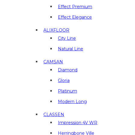
отделочные
материалы
Effect Premium
в
Effect Elegance
г.
Люберцы
ALIXFLOOR
City Line
Natural Line
CAMSAN
Diamond
Gloria
Platinum
Modern Long
CLASSEN
Impression 4V WR
Herringbone Ville