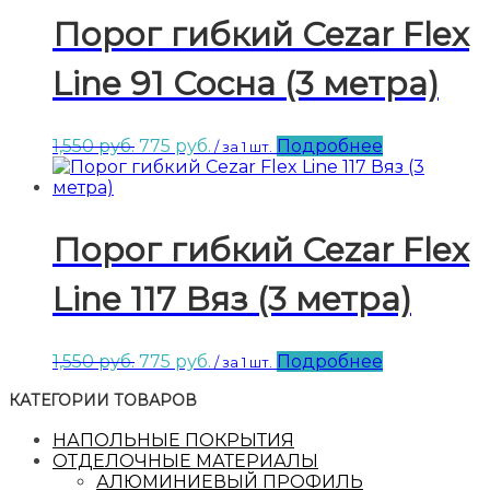
Порог гибкий Cezar Flex
Line 91 Сосна (3 метра)
Первоначальная
Текущая
1,550
руб.
775
руб.
Подробнее
/ за 1 шт.
цена
цена:
составляла
775 руб..
1,550 руб..
Порог гибкий Cezar Flex
Line 117 Вяз (3 метра)
Первоначальная
Текущая
1,550
руб.
775
руб.
Подробнее
/ за 1 шт.
цена
цена:
КАТЕГОРИИ ТОВАРОВ
составляла
775 руб..
1,550 руб..
НАПОЛЬНЫЕ ПОКРЫТИЯ
ОТДЕЛОЧНЫЕ МАТЕРИАЛЫ
АЛЮМИНИЕВЫЙ ПРОФИЛЬ