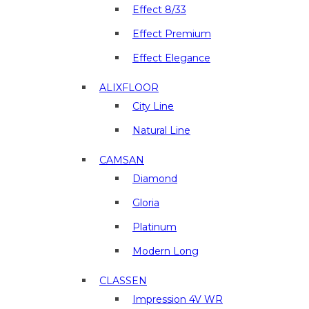
и
Effect 8/33
отделочные
материалы
Effect Premium
в
Effect Elegance
г.
Люберцы
ALIXFLOOR
City Line
Natural Line
CAMSAN
Diamond
Gloria
Platinum
Modern Long
CLASSEN
Impression 4V WR