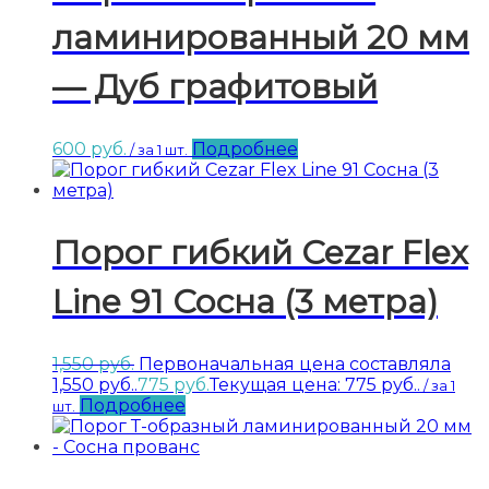
ламинированный 20 мм
— Дуб графитовый
600
руб.
Подробнее
/ за 1 шт.
Порог гибкий Cezar Flex
Line 91 Сосна (3 метра)
1,550
руб.
Первоначальная цена составляла
1,550 руб..
775
руб.
Текущая цена: 775 руб..
/ за 1
Подробнее
шт.