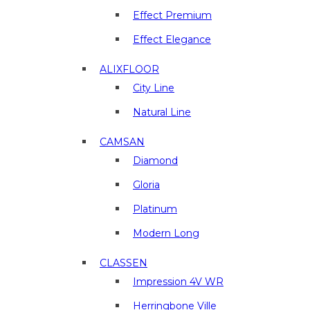
отделочные
материалы
Effect Premium
в
Effect Elegance
г.
Люберцы
ALIXFLOOR
City Line
Natural Line
CAMSAN
Diamond
Gloria
Platinum
Modern Long
CLASSEN
Impression 4V WR
Herringbone Ville