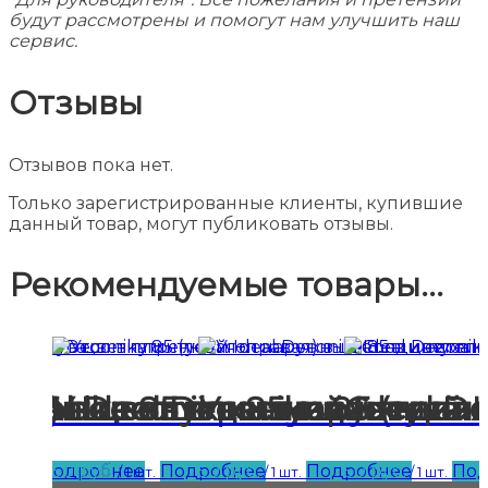
будут рассмотрены и помогут нам улучшить наш
сервис.
Отзывы
Отзывов пока нет.
Только зарегистрированные клиенты, купившие
данный товар, могут публиковать отзывы.
Рекомендуемые товары...
вая) в цвет плинтуса
a 85 в цвет плинтуса
econika 85 в цвет плинтуса
deal Deconika 85 в цвет пли
шки Ideal Deconika 85 (лева
Угол внутренний Ideal De
Угол наружный Id
Соединит
Подробнее
50
руб.
Подробнее
50
руб.
Подробнее
50
руб.
Под
 пара.
/ 1 шт.
/ 1 шт.
/ 1 шт.