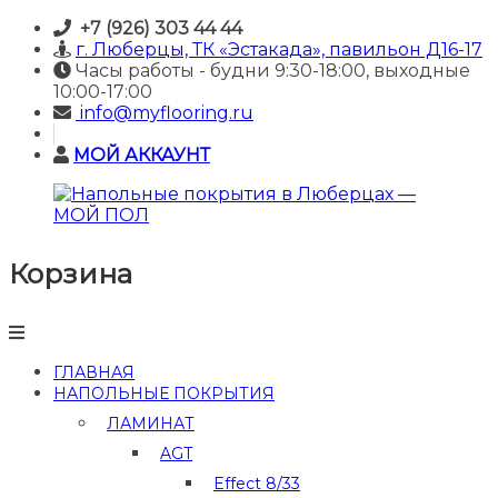
Skip
+7 (926) 303 44 44
to
г. Люберцы, ТК «Эстакада», павильон Д16-17
content
Часы работы - будни 9:30-18:00, выходные
10:00-17:00
info@myflooring.ru
МОЙ АККАУНТ
Корзина
Напольные
покрытия
в
Люберцах
—
ГЛАВНАЯ
МОЙ
НАПОЛЬНЫЕ ПОКРЫТИЯ
ПОЛ
ЛАМИНАТ
Купить
AGT
ламинат
и
Effect 8/33