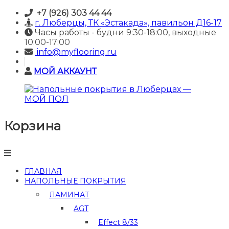
Skip
+7 (926) 303 44 44
to
г. Люберцы, ТК «Эстакада», павильон Д16-17
content
Часы работы - будни 9:30-18:00, выходные
10:00-17:00
info@myflooring.ru
МОЙ АККАУНТ
Корзина
Напольные
покрытия
в
Люберцах
—
ГЛАВНАЯ
МОЙ
НАПОЛЬНЫЕ ПОКРЫТИЯ
ПОЛ
ЛАМИНАТ
Купить
AGT
ламинат
и
Effect 8/33