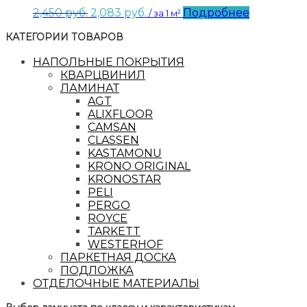
Первоначальная
Текущая
2,450
руб.
2,083
руб.
Подробнее
/ за 1 м²
цена
цена:
КАТЕГОРИИ ТОВАРОВ
составляла
2,083 руб..
2,450 руб..
НАПОЛЬНЫЕ ПОКРЫТИЯ
КВАРЦВИНИЛ
ЛАМИНАТ
AGT
ALIXFLOOR
CAMSAN
CLASSEN
KASTAMONU
KRONO ORIGINAL
KRONOSTAR
PELI
PERGO
ROYCE
TARKETT
WESTERHOF
ПАРКЕТНАЯ ДОСКА
ПОДЛОЖКА
ОТДЕЛОЧНЫЕ МАТЕРИАЛЫ