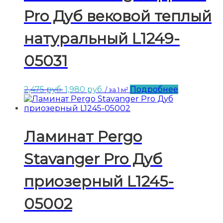
Pro Дуб вековой теплый
натуральный L1249-
05031
Первоначальная
Текущая
2,475
руб.
1,980
руб.
Подробнее
/ за 1 м²
цена
цена:
составляла
1,980 руб..
2,475 руб..
Ламинат Pergo
Stavanger Pro Дуб
приозерный L1245-
05002