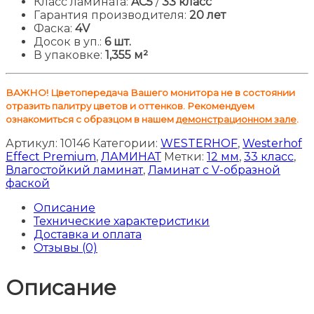
Класс ламината:
AC5
/
33 класс
Гарантия производителя:
20 лет
Фаска:
4V
Досок в уп.:
6 шт.
В упаковке:
1,355 м²
ВАЖНО! Цветопередача Вашего монитора не в состоянии
отразить палитру цветов и оттенков. Рекомендуем
ознакомиться с образцом в нашем
демонстрационном зале
.
Артикул:
10146
Категории:
WESTERHOF
,
Westerhof
Effect Premium
,
ЛАМИНАТ
Метки:
12 мм
,
33 класс
,
Влагостойкий ламинат
,
Ламинат с V-образной
фаской
Описание
Технические характеристики
Доставка и оплата
Отзывы (0)
Описание