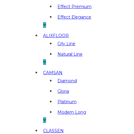
отделочные
материалы
Effect Premium
в
Effect Elegance
г.
Люберцы
ALIXFLOOR
City Line
Natural Line
CAMSAN
Diamond
Gloria
Platinum
Modern Long
CLASSEN