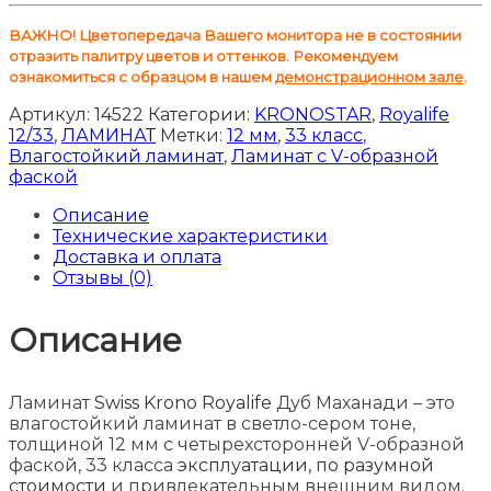
ВАЖНО! Цветопередача Вашего монитора не в состоянии
отразить палитру цветов и оттенков. Рекомендуем
ознакомиться с образцом в нашем
демонстрационном зале
.
Артикул:
14522
Категории:
KRONOSTAR
,
Royalife
12/33
,
ЛАМИНАТ
Метки:
12 мм
,
33 класс
,
Влагостойкий ламинат
,
Ламинат с V-образной
фаской
Описание
Технические характеристики
Доставка и оплата
Отзывы (0)
Описание
Ламинат
Swiss Krono Royalife
Дуб Маханади – это
влагостойкий ламинат в светло-сером тоне,
толщиной 12 мм с четырехсторонней V-образной
фаской, 33 класса
эксплуатации, по разумной
стоимости
и привлекательным внешним видом.