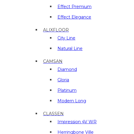
отделочные
материалы
Effect Premium
в
Effect Elegance
г.
Люберцы
ALIXFLOOR
City Line
Natural Line
CAMSAN
Diamond
Gloria
Platinum
Modern Long
CLASSEN
Impression 4V WR
Herringbone Ville