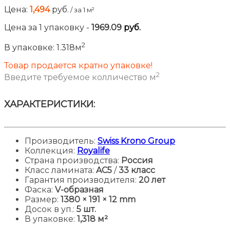
Цена:
1,494
руб.
/ за 1 м²
Цена за
1
упаковку
-
1969.09
руб.
2
В упаковке:
1.318м
Товар продается кратно упаковке!
2
Введите требуемое колличество м
ХАРАКТЕРИСТИКИ:
Производитель:
Swiss Krono Group
Коллекция:
Royalife
Страна производства:
Россия
Класс ламината:
AC5
/
33 класс
Гарантия производителя:
20 лет
Фаска:
V-образная
Размер:
1380
× 191 × 12 mm
Досок в уп.:
5 шт.
В упаковке:
1,318 м²