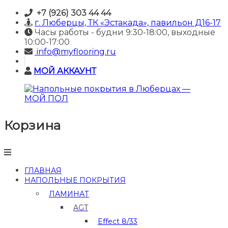
Skip
+7 (926) 303 44 44
to
г. Люберцы, ТК «Эстакада», павильон Д16-17
content
Часы работы - будни 9:30-18:00, выходные
10:00-17:00
info@myflooring.ru
МОЙ АККАУНТ
Корзина
Напольные
покрытия
в
Люберцах
—
ГЛАВНАЯ
МОЙ
НАПОЛЬНЫЕ ПОКРЫТИЯ
ПОЛ
ЛАМИНАТ
Купить
AGT
ламинат
и
Effect 8/33