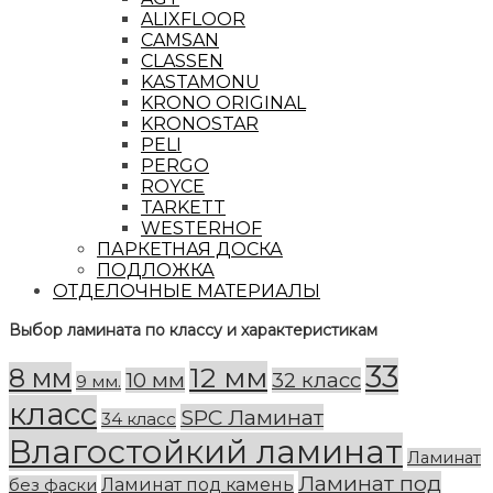
ALIXFLOOR
CAMSAN
CLASSEN
KASTAMONU
KRONO ORIGINAL
KRONOSTAR
PELI
PERGO
ROYCE
TARKETT
WESTERHOF
ПАРКЕТНАЯ ДОСКА
ПОДЛОЖКА
ОТДЕЛОЧНЫЕ МАТЕРИАЛЫ
Выбор ламината по классу и характеристикам
33
12 мм
8 мм
10 мм
32 класс
9 мм.
класс
SPC Ламинат
34 класс
Влагостойкий ламинат
Ламинат
Ламинат под
Ламинат под камень
без фаски