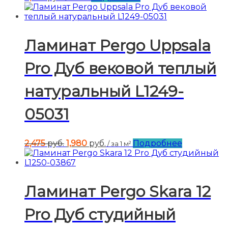
Ламинат Pergo Uppsala
Pro Дуб вековой теплый
натуральный L1249-
05031
Первоначальная
Текущая
2,475
руб.
1,980
руб.
Подробнее
/ за 1 м²
цена
цена:
составляла
1,980 руб..
2,475 руб..
Ламинат Pergo Skara 12
Pro Дуб студийный