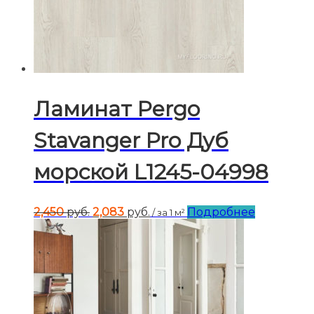
Ламинат Pergo
Stavanger Pro Дуб
морской L1245-04998
Первоначальная
Текущая
2,450
руб.
2,083
руб.
Подробнее
/ за 1 м²
цена
цена:
составляла
2,083 руб..
2,450 руб..