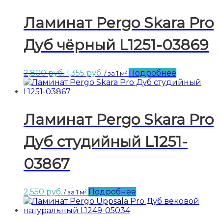
2,475 руб..
Ламинат Pergo Skara Pro
Дуб чёрный L1251-03869
Первоначальная
Текущая
2,800
руб.
1,355
руб.
Подробнее
/ за 1 м²
цена
цена:
составляла
1,355 руб..
2,800 руб..
Ламинат Pergo Skara Pro
Дуб студийный L1251-
03867
2,550
руб.
Подробнее
/ за 1 м²