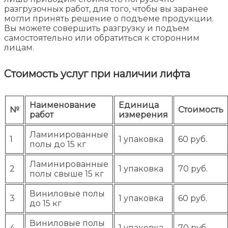
разгрузочных работ, для того, чтобы вы заранее
могли принять решение о подъеме продукции.
Вы можете совершить разгрузку и подъем
самостоятельно или обратиться к сторонним
лицам.
Стоимость услуг при наличии лифта
Наименование
Единица
№
Стоимость
работ
измерения
Ламинированные
1
1 упаковка
60 руб.
полы до 15 кг
Ламинированные
2
1 упаковка
70 руб.
полы свыше 15 кг
Виниловые полы
3
1 упаковка
60 руб.
до 15 кг
Виниловые полы
4
1 упаковка
70 руб.