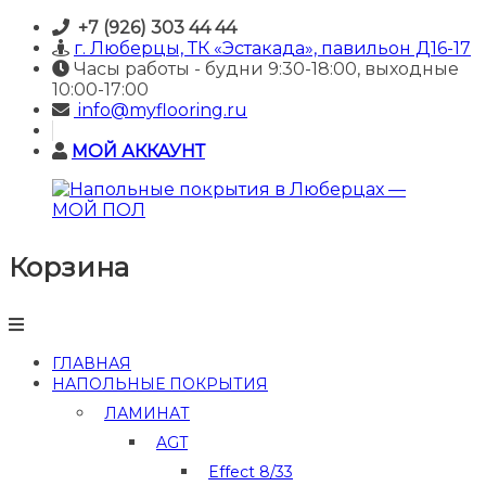
Skip
+7 (926) 303 44 44
to
г. Люберцы, ТК «Эстакада», павильон Д16-17
content
Часы работы - будни 9:30-18:00, выходные
10:00-17:00
info@myflooring.ru
МОЙ АККАУНТ
Корзина
Напольные
покрытия
в
Люберцах
—
ГЛАВНАЯ
МОЙ
НАПОЛЬНЫЕ ПОКРЫТИЯ
ПОЛ
ЛАМИНАТ
Купить
AGT
ламинат
и
Effect 8/33