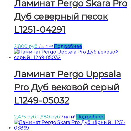
Ламинат Pergo Skara Pro
Дуб северный песок
L1251-04291
2,800
руб.
Подробнее
/ за 1 м²
Ламинат Pergo Uppsala
Pro Дуб вековой серый
L1249-05032
Первоначальная
Текущая
2,475
руб.
1,980
руб.
Подробнее
/ за 1 м²
цена
цена:
составляла
1,980 руб..