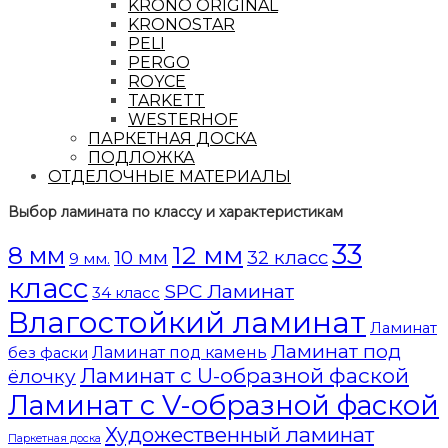
KRONO ORIGINAL
KRONOSTAR
PELI
PERGO
ROYCE
TARKETT
WESTERHOF
ПАРКЕТНАЯ ДОСКА
ПОДЛОЖКА
ОТДЕЛОЧНЫЕ МАТЕРИАЛЫ
Выбор ламината по классу и характеристикам
33
12 мм
8 мм
10 мм
32 класс
9 мм.
класс
SPC Ламинат
34 класс
Влагостойкий ламинат
Ламинат
Ламинат под
Ламинат под камень
без фаски
Ламинат с U-образной фаской
ёлочку
Ламинат с V-образной фаской
Художественный ламинат
Паркетная доска