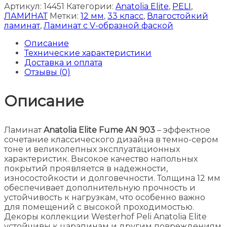
Артикул:
14451
Категории:
Anatolia Elite
,
PELI
,
ЛАМИНАТ
Метки:
12 мм
,
33 класс
,
Влагостойкий
ламинат
,
Ламинат с V-образной фаской
Описание
Технические характеристики
Доставка и оплата
Отзывы (0)
Описание
Ламинат
Anatolia Elite Fume AN 903
– эффектное
сочетание классического дизайна в темно-сером
тоне и великолепных эксплуатационных
характеристик. Высокое качество напольных
покрытий проявляется в надежности,
износостойкости и долговечности. Толщина 12 мм
обеспечивает дополнительную прочность и
устойчивость к нагрузкам, что особенно важно
для помещений с высокой проходимостью.
Декоры коллекции Westerhof Peli Anatolia Elite
устойчивы к царапинам и другим повреждениям,