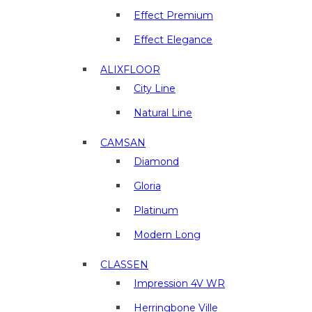
отделочные
материалы
Effect Premium
в
Effect Elegance
г.
Люберцы
ALIXFLOOR
City Line
Natural Line
CAMSAN
Diamond
Gloria
Platinum
Modern Long
CLASSEN
Impression 4V WR
Herringbone Ville