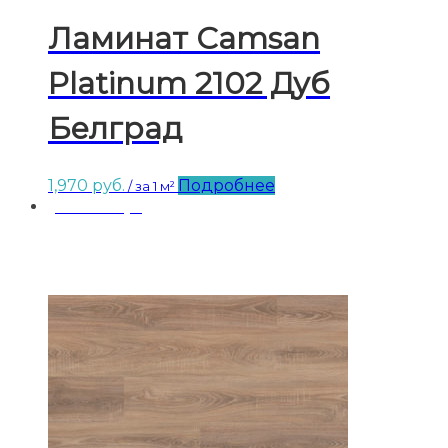
Ламинат Camsan
Platinum 2102 Дуб
Белград
1,970
руб.
Подробнее
/ за 1 м²
Заказ от 3-х уп.