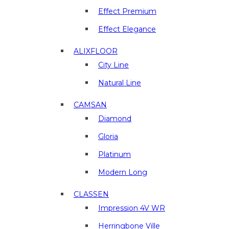
отделочные
материалы
Effect Premium
в
Effect Elegance
г.
Люберцы
ALIXFLOOR
City Line
Natural Line
CAMSAN
Diamond
Gloria
Platinum
Modern Long
CLASSEN
Impression 4V WR
Herringbone Ville