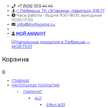
Skip
+7 (926) 303 44 44
to
г. Люберцы, ТК «Эстакада», павильон Д16-17
content
Часы работы - будни 9:30-18:00, выходные
10:00-17:00
info@myflooring.ru
МОЙ АККАУНТ
Корзина
Напольные
покрытия
в
Люберцах
—
ГЛАВНАЯ
МОЙ
НАПОЛЬНЫЕ ПОКРЫТИЯ
ПОЛ
ЛАМИНАТ
Купить
AGT
ламинат
и
Effect 8/33