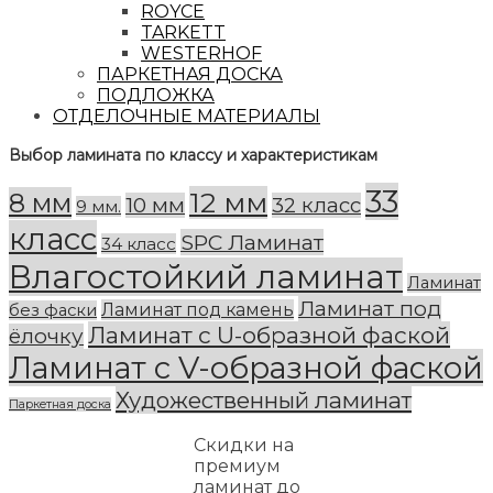
ROYCE
TARKETT
WESTERHOF
ПАРКЕТНАЯ ДОСКА
ПОДЛОЖКА
ОТДЕЛОЧНЫЕ МАТЕРИАЛЫ
Выбор ламината по классу и характеристикам
33
12 мм
8 мм
10 мм
32 класс
9 мм.
класс
SPC Ламинат
34 класс
Влагостойкий ламинат
Ламинат
Ламинат под
Ламинат под камень
без фаски
Ламинат с U-образной фаской
ёлочку
Ламинат с V-образной фаской
Художественный ламинат
Паркетная доска
Скидки на
премиум
ламинат до