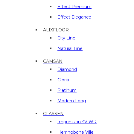
отделочные
материалы
Effect Premium
в
Effect Elegance
г.
Люберцы
ALIXFLOOR
City Line
Natural Line
CAMSAN
Diamond
Gloria
Platinum
Modern Long
CLASSEN
Impression 4V WR
Herringbone Ville