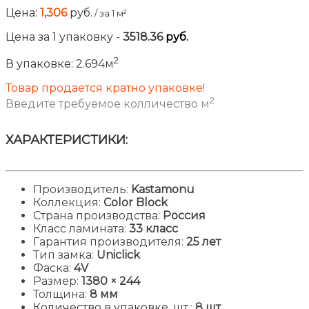
Цена:
1,306
руб.
/ за 1 м²
Цена за
1
упаковку
-
3518.36
руб.
2
В упаковке:
2.694м
Товар продается кратно упаковке!
2
Введите требуемое колличество м
ХАРАКТЕРИСТИКИ:
Производитель:
Kastamonu
Коллекция:
Color Block
Страна производства:
Россия
Класс ламината:
33 класс
Гарантия производителя:
25 лет
Тип замка:
Uniclick
Фаска:
4V
Размер:
1380
× 244
Толщина:
8 мм
Количество в упаковке, шт
.:
8 шт.