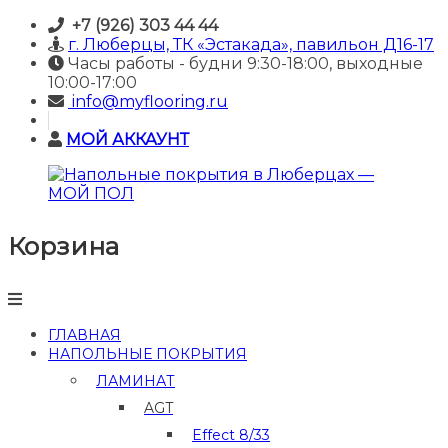
Skip
+7 (926) 303 44 44
to
г. Люберцы, ТК «Эстакада», павильон Д16-17
content
Часы работы - будни 9:30-18:00, выходные
10:00-17:00
info@myflooring.ru
МОЙ АККАУНТ
Корзина
Напольные
покрытия
в
Люберцах
—
ГЛАВНАЯ
МОЙ
НАПОЛЬНЫЕ ПОКРЫТИЯ
ПОЛ
ЛАМИНАТ
Купить
AGT
ламинат
и
Effect 8/33