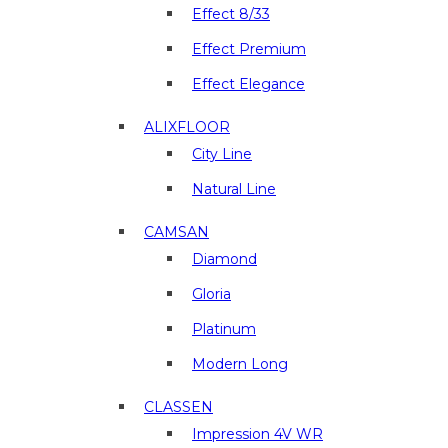
и
Effect 8/33
отделочные
материалы
Effect Premium
в
Effect Elegance
г.
Люберцы
ALIXFLOOR
City Line
Natural Line
CAMSAN
Diamond
Gloria
Platinum
Modern Long
CLASSEN
Impression 4V WR