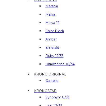
Marsala
Malva
Malva 12
Color Block
Amber
Emerald
Ruby 12/33
Ultramarine 10/34
KRONO ORIGINAL
Castello
KRONOSTAR
Synonym 8/33
Lirio 10/33