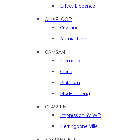
в
Effect Elegance
г.
Люберцы
ALIXFLOOR
City Line
Natural Line
CAMSAN
Diamond
Gloria
Platinum
Modern Long
CLASSEN
Impression 4V WR
Herringbone Ville
KASTAMONU