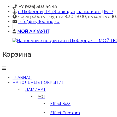
Skip
+7 (926) 303 44 44
to
г. Люберцы, ТК «Эстакада», павильон Д16-17
content
Часы работы - будни 9:30-18:00, выходные 10:
info@myflooring.ru
МОЙ АККАУНТ
Корзина
Напольные
покрытия
в
Люберцах
—
ГЛАВНАЯ
МОЙ
НАПОЛЬНЫЕ ПОКРЫТИЯ
ПОЛ
ЛАМИНАТ
Купить
AGT
ламинат
и
Effect 8/33
отделочные
материалы
Effect Premium