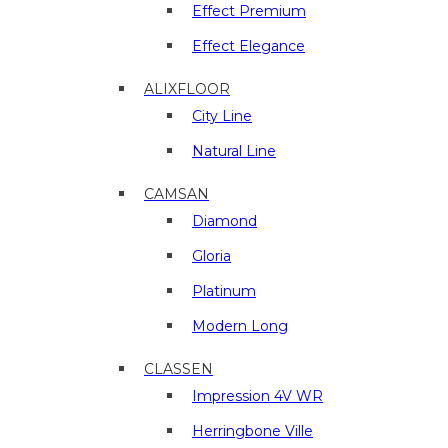
материалы
Effect Premium
в
Effect Elegance
г.
Люберцы
ALIXFLOOR
City Line
Natural Line
CAMSAN
Diamond
Gloria
Platinum
Modern Long
CLASSEN
Impression 4V WR
Herringbone Ville