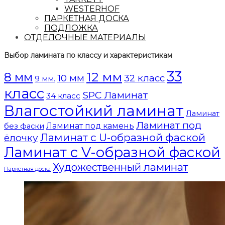
WESTERHOF
ПАРКЕТНАЯ ДОСКА
ПОДЛОЖКА
ОТДЕЛОЧНЫЕ МАТЕРИАЛЫ
Выбор ламината по классу и характеристикам
33
12 мм
8 мм
10 мм
32 класс
9 мм.
класс
SPC Ламинат
34 класс
Влагостойкий ламинат
Ламинат
Ламинат под
Ламинат под камень
без фаски
Ламинат с U-образной фаской
ёлочку
Ламинат с V-образной фаской
Художественный ламинат
Паркетная доска