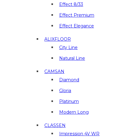
и
Effect 8/33
отделочные
материалы
Effect Premium
в
Effect Elegance
г.
Люберцы
ALIXFLOOR
City Line
Natural Line
CAMSAN
Diamond
Gloria
Platinum
Modern Long
CLASSEN
Impression 4V WR