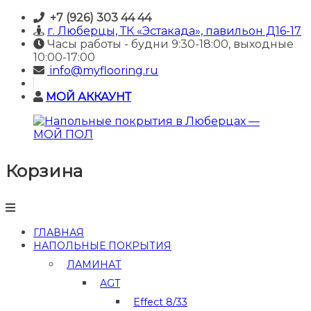
Skip
+7 (926) 303 44 44
to
г. Люберцы, ТК «Эстакада», павильон Д16-17
content
Часы работы - будни 9:30-18:00, выходные
10:00-17:00
info@myflooring.ru
МОЙ АККАУНТ
Корзина
Напольные
покрытия
в
Люберцах
—
ГЛАВНАЯ
МОЙ
НАПОЛЬНЫЕ ПОКРЫТИЯ
ПОЛ
ЛАМИНАТ
Купить
AGT
ламинат
и
Effect 8/33