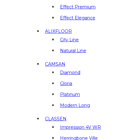
отделочные
материалы
Effect Premium
в
Effect Elegance
г.
Люберцы
ALIXFLOOR
City Line
Natural Line
CAMSAN
Diamond
Gloria
Platinum
Modern Long
CLASSEN
Impression 4V WR
Herringbone Ville