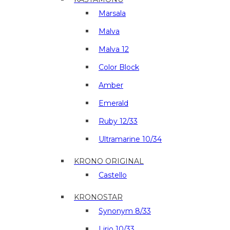
Marsala
Malva
Malva 12
Color Block
Amber
Emerald
Ruby 12/33
Ultramarine 10/34
KRONO ORIGINAL
Castello
KRONOSTAR
Synonym 8/33
Lirio 10/33