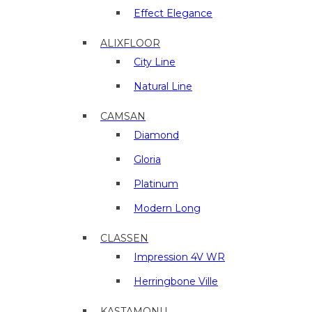
в
Effect Elegance
г.
Люберцы
ALIXFLOOR
City Line
Natural Line
CAMSAN
Diamond
Gloria
Platinum
Modern Long
CLASSEN
Impression 4V WR
Herringbone Ville
KASTAMONU