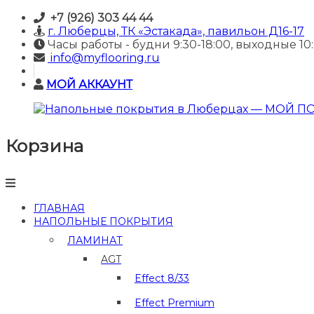
Skip
+7 (926) 303 44 44
to
г. Люберцы, ТК «Эстакада», павильон Д16-17
content
Часы работы - будни 9:30-18:00, выходные 10:
info@myflooring.ru
МОЙ АККАУНТ
Корзина
Напольные
покрытия
в
Люберцах
—
ГЛАВНАЯ
МОЙ
НАПОЛЬНЫЕ ПОКРЫТИЯ
ПОЛ
ЛАМИНАТ
Купить
AGT
ламинат
и
Effect 8/33
отделочные
материалы
Effect Premium