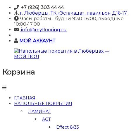
Skip
+7 (926) 303 44 44
to
г. Люберцы, ТК «Эстакада», павильон Д16-17
content
Часы работы - будни 9:30-18:00, выходные
10:00-17:00
info@myflooring.ru
МОЙ АККАУНТ
Корзина
Напольные
покрытия
в
Люберцах
—
ГЛАВНАЯ
МОЙ
НАПОЛЬНЫЕ ПОКРЫТИЯ
ПОЛ
ЛАМИНАТ
Купить
AGT
ламинат
и
Effect 8/33