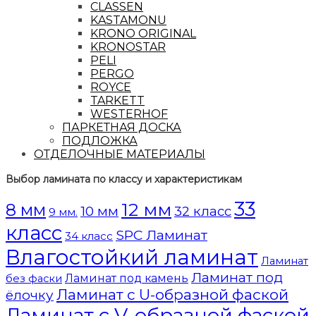
CLASSEN
KASTAMONU
KRONO ORIGINAL
KRONOSTAR
PELI
PERGO
ROYCE
TARKETT
WESTERHOF
ПАРКЕТНАЯ ДОСКА
ПОДЛОЖКА
ОТДЕЛОЧНЫЕ МАТЕРИАЛЫ
Выбор ламината по классу и характеристикам
33
12 мм
8 мм
10 мм
32 класс
9 мм.
класс
SPC Ламинат
34 класс
Влагостойкий ламинат
Ламинат
Ламинат под
Ламинат под камень
без фаски
Ламинат с U-образной фаской
ёлочку
Ламинат с V-образной фаской