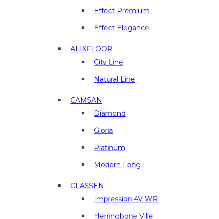
отделочные
материалы
Effect Premium
в
Effect Elegance
г.
Люберцы
ALIXFLOOR
City Line
Natural Line
CAMSAN
Diamond
Gloria
Platinum
Modern Long
CLASSEN
Impression 4V WR
Herringbone Ville